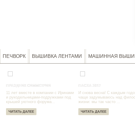
ПЕЧВОРК
ВЫШИВКА ЛЕНТАМИ
МАШИННАЯ ВЫШИ
ПРАЗДНИК СИММЕТРИИ
ПАСХА 2017
11 лет вместе в компании с Иринами
И снова весна! С каждым годо
и рукодельницами-подружками под
чаще задумываюсь над фило
крышей уютного форума...
жизни: мы так часто ...
ЧИТАТЬ ДАЛЕЕ
ЧИТАТЬ ДАЛЕЕ