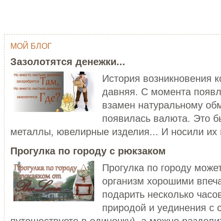
МОЙ БЛОГ
ОДНИМ ШТРИХОМ (TY WILSON …
ГЕЙША
Зазолотятся денежки...
Тай Уилсон (Ty Wilson, 1959 г.р.)
Япония - одна из самых
современный американский
привлекательных, и в то же в
История возникновения 
художник-график...
загадочных стран мира...
давняя. С момента появл
ЧИТАТЬ ДАЛЕЕ
ЧИТАТЬ ДАЛЕЕ
взамен натуральному обм
появилась валюта. Это б
металлы, ювелирные изделия... И носили их в
Прогулка по городу с рюкзаком
Прогулка по городу може
организм хорошими впеч
C НОВЫМ ГОДОМ ПЕТУХА - 20…
подарить несколько часо
ХОРОШО БЫТЬ ДЕВУШКОЙ В 
Думаете, что праздники новогодние
природой и уединения с 
закончились? Ан нет! 28 января
Хорошо быть девушкой в розо
наступает Но...
пальто. Можно и не в розовом,
путешествуете в одиночку), а можно разделит