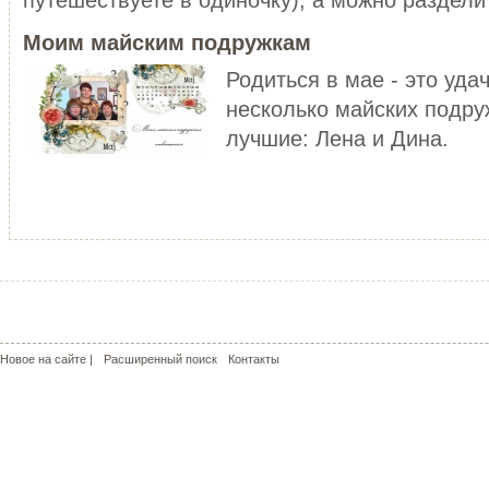
уже не то!
ЧИТАТЬ ДАЛЕЕ
Моим майским подружкам
ЧИТАТЬ ДАЛЕЕ
Родиться в мае - это уда
несколько майских подру
лучшие: Лена и Дина.
МОЙ РОЗОВЫЙ МИР
КРАСНЫЕ МАКИ - КАПЛИ СОЛ
С чего может начаться пошив
пальто? У меня - с сапог!!! Не
Сама удивилась, но во время
удивляйтесь, но дл...
жаркого лета почему-то поду
о прохладе. Но ...
ЧИТАТЬ ДАЛЕЕ
ЧИТАТЬ ДАЛЕЕ
Новое на сайте |
Расширенный поиск
Контакты