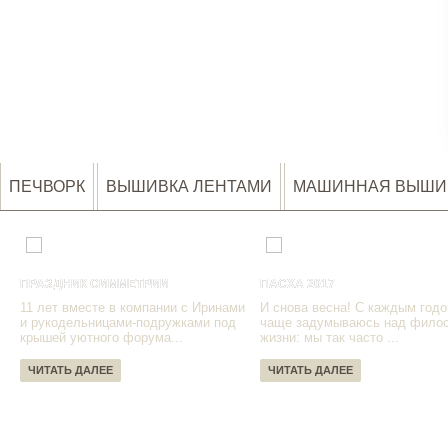
ПЕЧВОРК
ВЫШИВКА ЛЕНТАМИ
МАШИННАЯ ВЫШИ
ПРАЗДНИК СИММЕТРИИ
ПАСХА 2017
11 лет вместе в компании с Иринами
И снова весна! С каждым годо
и рукодельницами-подружками под
чаще задумываюсь над фило
крышей уютного форума...
жизни: мы так часто ...
ЧИТАТЬ ДАЛЕЕ
ЧИТАТЬ ДАЛЕЕ