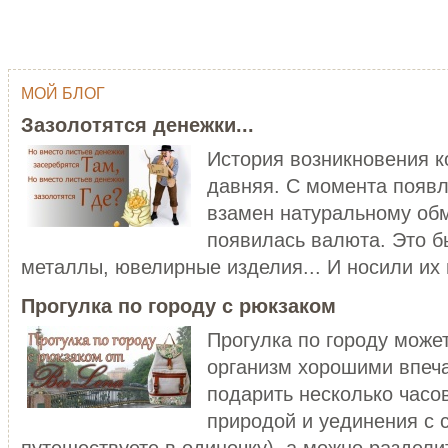
МОЙ БЛОГ
ОДНИМ ШТРИХОМ (TY WILSON …
ГЕЙША
Зазолотятся денежки...
Тай Уилсон (Ty Wilson, 1959 г.р.)
Япония - одна из самых
современный американский
привлекательных, и в то же в
История возникновения 
художник-график...
загадочных стран мира...
давняя. С момента появл
ЧИТАТЬ ДАЛЕЕ
ЧИТАТЬ ДАЛЕЕ
взамен натуральному обм
появилась валюта. Это б
металлы, ювелирные изделия... И носили их в
Прогулка по городу с рюкзаком
Прогулка по городу може
организм хорошими впеч
C НОВЫМ ГОДОМ ПЕТУХА - 20…
подарить несколько часо
ХОРОШО БЫТЬ ДЕВУШКОЙ В 
Думаете, что праздники новогодние
природой и уединения с 
закончились? Ан нет! 28 января
Хорошо быть девушкой в розо
наступает Но...
пальто. Можно и не в розовом,
путешествуете в одиночку), а можно разделит