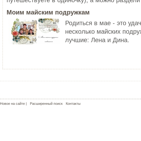
уже не то!
ЧИТАТЬ ДАЛЕЕ
Моим майским подружкам
ЧИТАТЬ ДАЛЕЕ
Родиться в мае - это уда
несколько майских подру
лучшие: Лена и Дина.
МОЙ РОЗОВЫЙ МИР
КРАСНЫЕ МАКИ - КАПЛИ СОЛ
С чего может начаться пошив
пальто? У меня - с сапог!!! Не
Сама удивилась, но во время
удивляйтесь, но дл...
жаркого лета почему-то поду
о прохладе. Но ...
ЧИТАТЬ ДАЛЕЕ
ЧИТАТЬ ДАЛЕЕ
Новое на сайте |
Расширенный поиск
Контакты