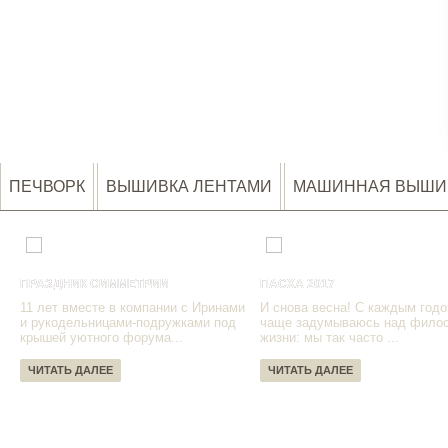
ПЕЧВОРК
ВЫШИВКА ЛЕНТАМИ
МАШИННАЯ ВЫШИ
ПРАЗДНИК СИММЕТРИИ
ПАСХА 2017
11 лет вместе в компании с Иринами
И снова весна! С каждым годо
и рукодельницами-подружками под
чаще задумываюсь над фило
крышей уютного форума...
жизни: мы так часто ...
ЧИТАТЬ ДАЛЕЕ
ЧИТАТЬ ДАЛЕЕ