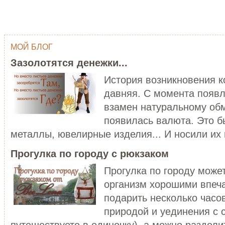
МОЙ БЛОГ
ОДНИМ ШТРИХОМ (TY WILSON …
ГЕЙША
Зазолотятся денежки...
Тай Уилсон (Ty Wilson, 1959 г.р.)
Япония - одна из самых
современный американский
привлекательных, и в то же в
История возникновения 
художник-график...
загадочных стран мира...
давняя. С момента появл
ЧИТАТЬ ДАЛЕЕ
ЧИТАТЬ ДАЛЕЕ
взамен натуральному обм
появилась валюта. Это б
металлы, ювелирные изделия... И носили их в
Прогулка по городу с рюкзаком
Прогулка по городу може
организм хорошими впеч
C НОВЫМ ГОДОМ ПЕТУХА - 20…
подарить несколько часо
ХОРОШО БЫТЬ ДЕВУШКОЙ В 
Думаете, что праздники новогодние
природой и уединения с 
закончились? Ан нет! 28 января
Хорошо быть девушкой в розо
наступает Но...
пальто. Можно и не в розовом,
путешествуете в одиночку), а можно разделит